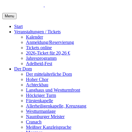
Menu
Start
Veranstaltungen / Tickets
Kalender
Anmeldung/Reservierung
Tickets online
2026-Ticket für 20,26 €
Jahresprogramm
Adelheid-Fest
Der Dom
Der mittelalterliche Dom
Hoher Chor
Achteckbau
Langhaus und Westturmfront
Höckriger Turm
Fürstenkapelle
Allerheiligenkapelle, Kreuzgang
Westturmanlage
Naumburger Meister
Cranach
Meißner Kanzleisprache