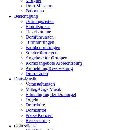
Morgner
Dom-Museum
Panorama
Besichtigung
Öffnungszeiten
Eintrittspreise
Tickets online
Domführungen
Turmführungen
Familienführungen
Sonderführungen
Angebote für Gruppen
Kombiangebote Albrechtsburg
Anmeldung/Reservierung
Dom-Laden
Dom-Musik
Veranstaltungen
MittagsOrgelMusik
Ertüchtigung der Domorgel
Orgeln
Domchöre
Domkantor
Preise Konzert
Reservierung
Gottesdienst